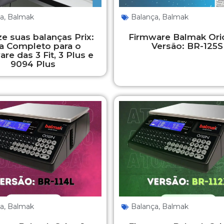
ça
,
Balmak
Balança
,
Balmak
ze suas balanças Prix:
Firmware Balmak Orio
a Completo para o
Versão: BR-125S
re das 3 Fit, 3 Plus e
9094 Plus
ça
,
Balmak
Balança
,
Balmak