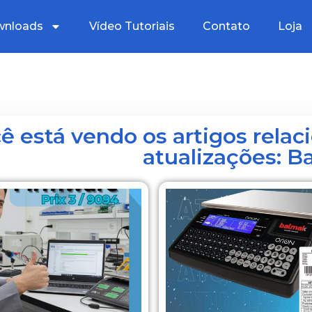
nloads
Vídeo Tutoriais
Contato
Loja
ê está vendo os artigos relac
atualizações: B