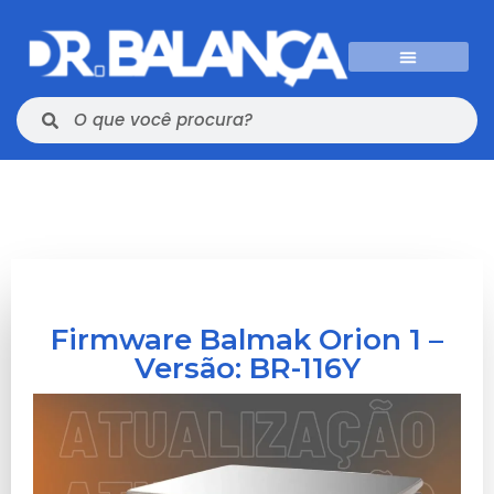
Firmware Balmak Orion 1 –
Versão: BR-116Y