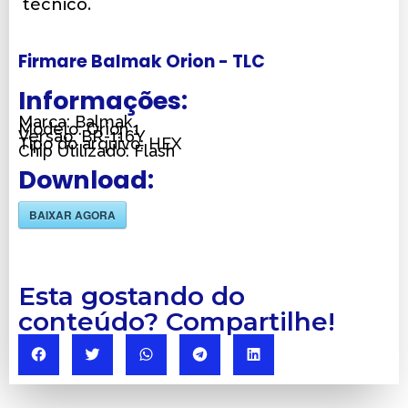
técnico.
Firmare Balmak Orion - TLC
Informações:
Marca: Balmak
Modelo: Orion 1
Versão: BR-116Y
Tipo do arquivo: HEX
Chip Utilizado: Flash
Download:
BAIXAR AGORA
Esta gostando do
conteúdo? Compartilhe!