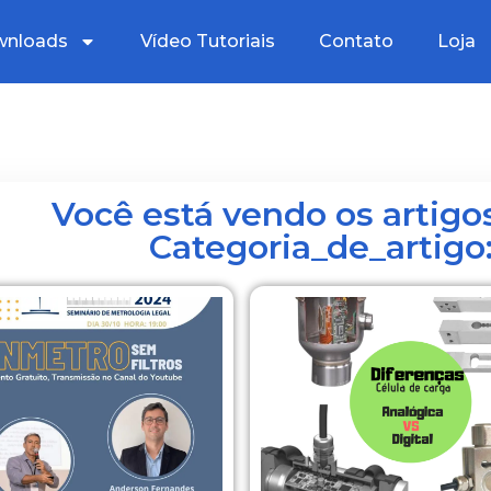
nloads
Vídeo Tutoriais
Contato
Loja
Você está vendo os artigos
Categoria_de_artig