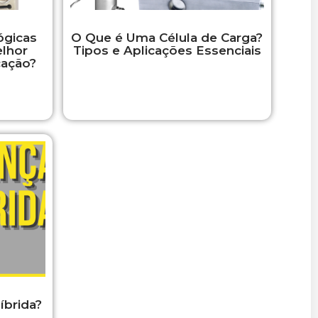
ógicas
O Que é Uma Célula de Carga?
elhor
Tipos e Aplicações Essenciais
cação?
íbrida?