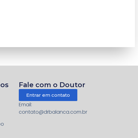
dos
Fale com o Doutor
Entrar em contato
Email:
contato@drbalanca.com.br
eo