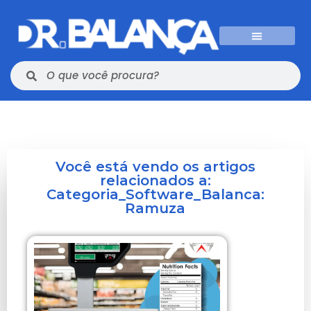
Você está vendo os artigos
relacionados a:
Categoria_Software_Balanca:
Ramuza